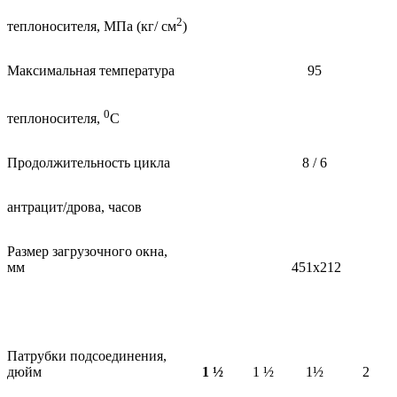
2
теплоносителя, МПа (кг/ см
)
Максимальная температура
95
0
теплоносителя,
С
Продолжительность цикла
8 / 6
антрацит/дрова, часов
Размер загрузочного окна,
мм
451х212
Патрубки подсоединения,
дюйм
1 ½
1 ½
1½
2